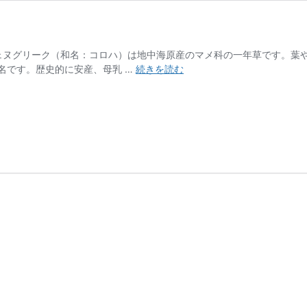
フェヌグリーク（和名：コロハ）は地中海原産のマメ科の一年草です。葉
フ
名です。歴史的に安産、母乳 …
続きを読む
ェ
ヌ
グ
リ
ー
ク
種
子
エ
キ
ス
末