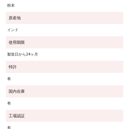
粉末
原産地
インド
使用期限
製造日から24ヶ月
特許
有
国内在庫
有
工場認証
有