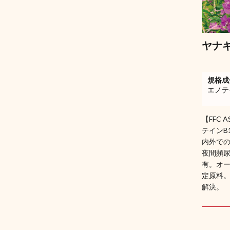
ヤナ
規格成
エノテ
【FFC
テインB
内外での
夜間頻
有。オ
定原料
解決。