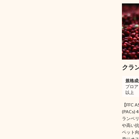
クラ
規格成
プロアン
以上
【FFC
(PACs
ランベリ
や高い
ペット
発にオ