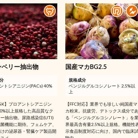
ンベリー抽出物
国産マカBG2.5
分
規格成分
トシアニジン(PACs) 40%
ベンジルグルコシノレート 2.5%以
上
 ASK】プロアントシアニジン
【FFC対応】業界でも珍しい純国産マ
) 40%以上規格した高品質なク
カ粉末。抗疲労、デトックス成分で
ー抽出物。尿路感染症(UTI)
る「ベンジルグルコシノレート」を
抗菌機能に期待。フェムケア、
界最高含有量2.5%以上規格。機能性
向けの泌尿器・腎臓ケア製品開
示食品制度対応に向け、国内で臨床
ススメ。
験中。