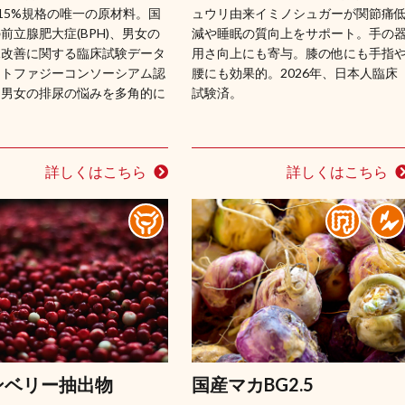
15%規格の唯一の原材料。国
ュウリ由来イミノシュガーが関節痛
前立腺肥大症(BPH)、男女の
減や睡眠の質向上をサポート。手の
尿改善に関する臨床試験データ
用さ向上にも寄与。膝の他にも手指
ートファジーコンソーシアム認
腰にも効果的。2026年、日本人臨床
。男女の排尿の悩みを多角的に
試験済。
詳しくはこちら
詳しくはこちら
ンベリー抽出物
国産マカBG2.5