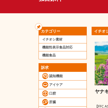
カテゴリー
イチオ
イチオシ素材
機能性表示食品対応
機能食品
訴求
認知機能
アイケア
ヤナ
口腔
肝臓
【FFC