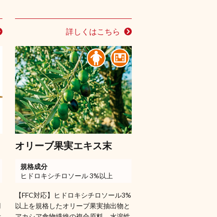
詳しくはこちら
オリーブ果実エキス末
規格成分
ヒドロキシチロソール 3%以上
【FFC対応】ヒドロキシチロソール3%
用
以上を規格したオリーブ果実抽出物と
示
アカシア食物繊維の複合原料。水溶性