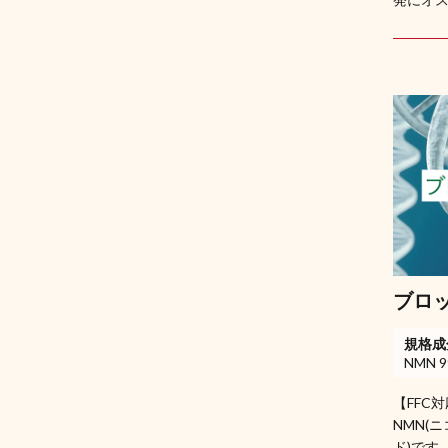
ブロ
規格成
NMN 
【FFC
NMN(
ド)です