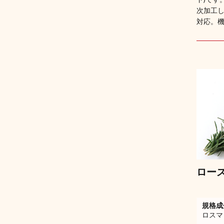
次加工
対応。機
ロー
規格成
ロスマ