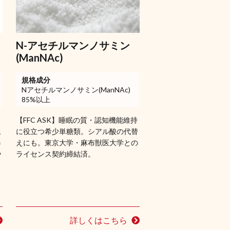
N-アセチルマンノサミン
(ManNAc)
規格成分
Nアセチルマンノサミン(ManNAc)
85%以上
【FFC ASK】睡眠の質・認知機能維持
低
に役立つ希少単糖類。シアル酸の代替
器
えにも。東京大学・麻布獣医大学との
や
ライセンス契約締結済。
詳しくはこちら