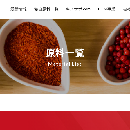
最新情報
独自原料一覧
キノサポ.com
OEM事業
会
原料一覧
Material List