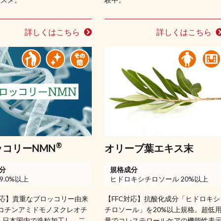
詳しくはこちら
詳しくはこちら
®
ッコリーNMN
オリーブ葉エキス末
分
規格成分
99.0%以上
ヒドロキシチロソール 20%以上
対応】貴重なブロッコリー由来
【FFC対応】抗酸化成分「ヒドロキシ
ニコチンアミドモノヌクレオチ
チロソール」を20%以上規格。超低
。日本国内で造粒加工し、二
量でコレステロールケアの機能性表