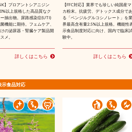
 ASK】プロアントシアニジン
【FFC対応】業界でも珍しい純国産マ
) 40%以上規格した高品質なク
カ粉末。抗疲労、デトックス成分で
ー抽出物。尿路感染症(UTI)
る「ベンジルグルコシノレート」を
抗菌機能に期待。フェムケア、
界最高含有量2.5%以上規格。機能性
向けの泌尿器・腎臓ケア製品開
示食品制度対応に向け、国内で臨床
ススメ。
験中。
詳しくはこちら
詳しくはこちら
表示食品対応