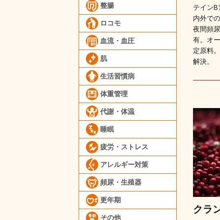
整腸
テインB
内外での
ロコモ
夜間頻
有。オ
血流・血圧
定原料
肌
解決。
生活習慣病
体重管理
代謝・体温
睡眠
疲労・ストレス
アレルギー対策
頻尿・生殖器
更年期
クラ
その他