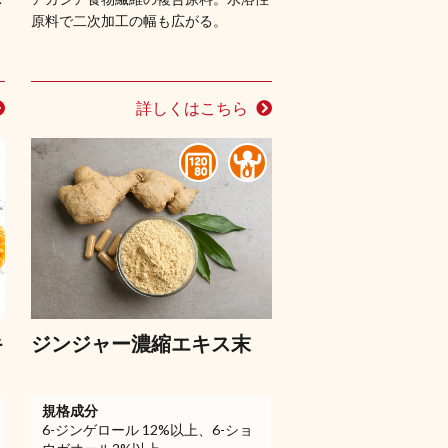
イ
原料で二次加工の幅も広がる。
詳しくはこちら
キ
ジンジャー濃縮エキス末
規格成分
6-ジンゲロール 12%以上、6-ショ