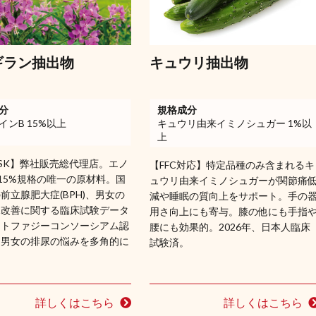
ギラン抽出物
キュウリ抽出物
分
規格成分
インB 15%以上
キュウリ由来イミノシュガー 1%以
上
 ASK】弊社販売総代理店。エノ
【FFC対応】特定品種のみ含まれるキ
15%規格の唯一の原材料。国
ュウリ由来イミノシュガーが関節痛
前立腺肥大症(BPH)、男女の
減や睡眠の質向上をサポート。手の
尿改善に関する臨床試験データ
用さ向上にも寄与。膝の他にも手指
ートファジーコンソーシアム認
腰にも効果的。2026年、日本人臨床
。男女の排尿の悩みを多角的に
試験済。
詳しくはこちら
詳しくはこちら