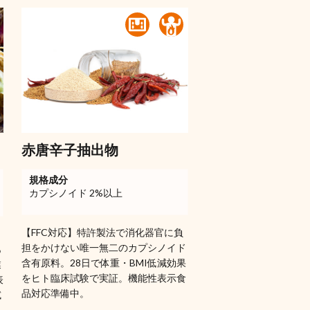
赤唐辛子抽出物
規格成分
カプシノイド 2%以上
【FFC対応】特許製法で消化器官に負
担をかけない唯一無二のカプシノイド
あ
含有原料。28日で体重・BMI低減効果
業
をヒト臨床試験で実証。機能性表示食
表
品対応準備中。
試