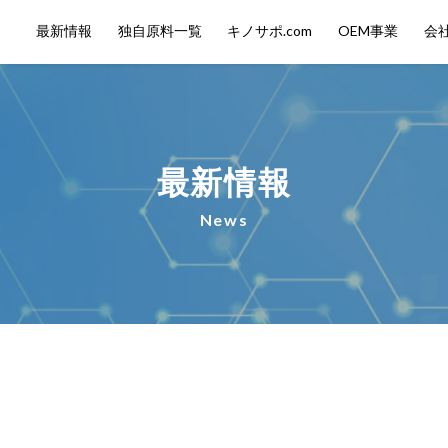
最新情報
独自原料一覧
キノサポ.com
OEM事業
会
最新情報
News