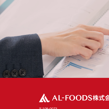
〒108-0073