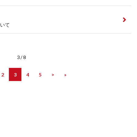
いて
3 / 8
2
3
4
5
>
»