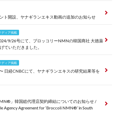
カウント開設、ヤナギランエキス動画の追加のお知らせ
メディア掲載
24/9/26号にて、ブロッコリーNMNの韓国商社 大徳薬
げていただきました。
メディア掲載
9:20〜 日経CNBCにて、ヤナギランエキスの研究結果等を
N®︎」韓国総代理店契約締結についてのお知らせ /
ole Agency Agreement for ‘Broccoli NMN®︎’ in South