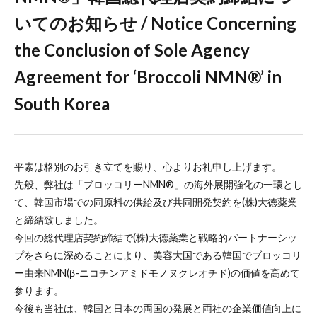
いてのお知らせ / Notice Concerning
the Conclusion of Sole Agency
Agreement for ‘Broccoli NMN®︎’ in
South Korea
平素は格別のお引き立てを賜り、心よりお礼申し上げます。
先般、弊社は「ブロッコリーNMN®︎」の海外展開強化の一環とし
て、韓国市場での同原料の供給及び共同開発契約を(株)大徳薬業
と締結致しました。
今回の総代理店契約締結で(株)大徳薬業と戦略的パートナーシッ
プをさらに深めることにより、美容大国である韓国でブロッコリ
ー由来NMN(β-ニコチンアミドモノヌクレオチド)の価値を高めて
参ります。
今後も当社は、韓国と日本の両国の発展と両社の企業価値向上に