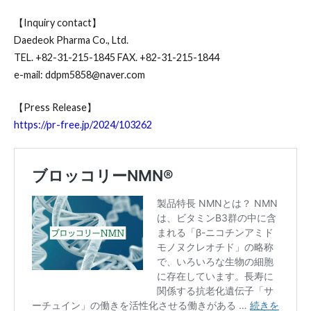
【Inquiry contact】
Daedeok Pharma Co., Ltd.
TEL. +82-31-215-1845 FAX. +82-31-215-1844
e-mail: ddpm5858@naver.com
【Press Release】
https://pr-free.jp/2024/103262