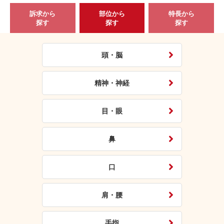
訴求から
部位から
特長から
探す
探す
探す
頭・脳
精神・神経
目・眼
鼻
口
肩・腰
手指