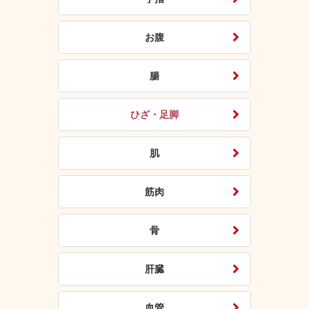
お腹
腸
ひざ・足脚
肌
筋肉
骨
肝臓
血管