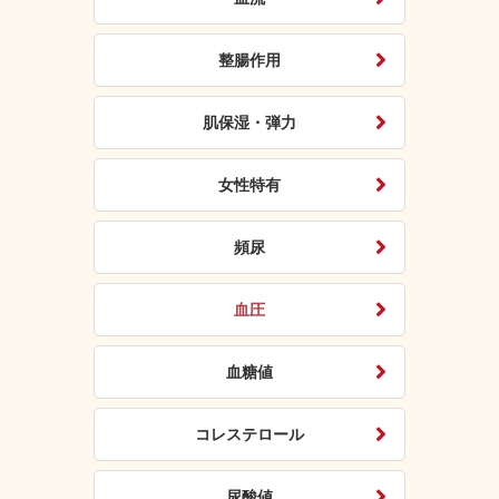
整腸作用
肌保湿・弾力
女性特有
頻尿
血圧
血糖値
コレステロール
尿酸値