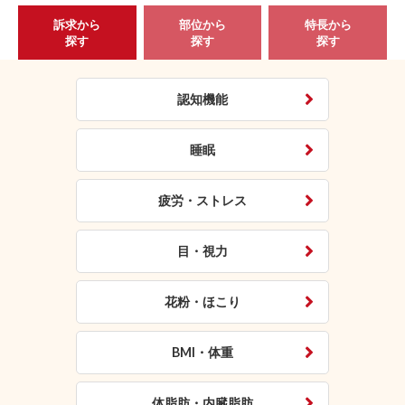
訴求から
部位から
特長から
探す
探す
探す
認知機能
睡眠
疲労・ストレス
目・視力
花粉・ほこり
BMI・体重
体脂肪・内臓脂肪