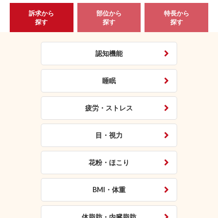
訴求から
部位から
特長から
探す
探す
探す
認知機能
睡眠
疲労・ストレス
目・視力
花粉・ほこり
BMI・体重
体脂肪・内臓脂肪