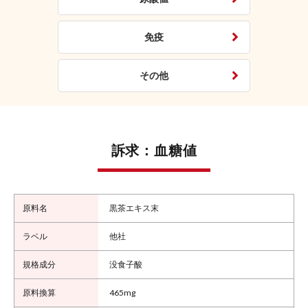
免疫
その他
訴求：血糖値
黒茶エキス末
他社
没食子酸
465mg