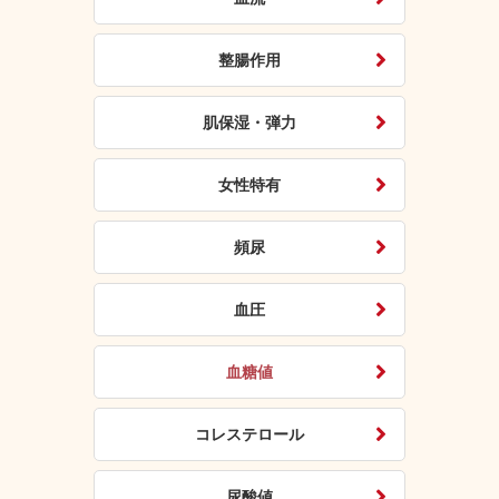
整腸作用
肌保湿・弾力
女性特有
頻尿
血圧
血糖値
コレステロール
尿酸値