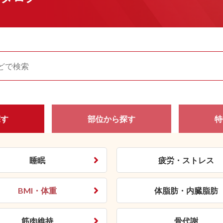
探す
部位から
探す
特
睡眠
疲労・ストレス
BMI・体重
体脂肪・内臓脂肪
筋肉維持
骨代謝