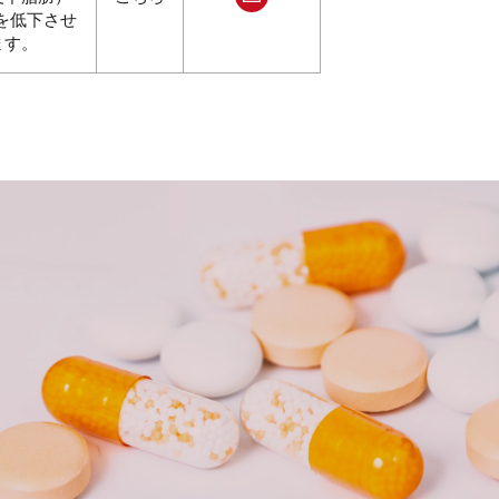
 を低下させ
せ
この
ます。
商品
につ
いて
問い
合わ
せ