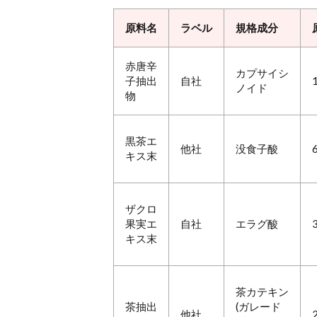
原料名
ラベル
規格成分
赤唐辛
カプサイシ
子抽出
自社
ノイド
物
黒茶エ
他社
没食子酸
キス末
ザクロ
果実エ
自社
エラグ酸
キス末
茶カテキン
茶抽出
(ガレード
他社