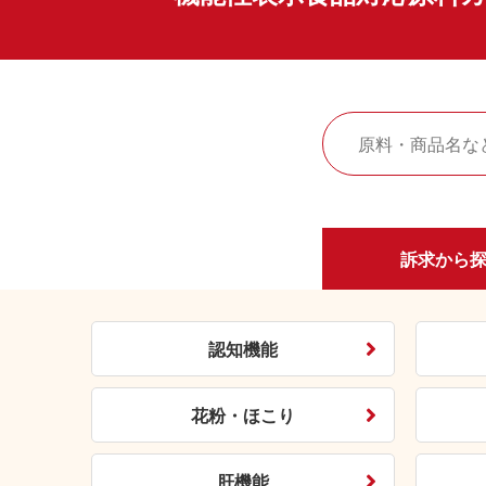
訴求から
認知機能
花粉・ほこり
肝機能