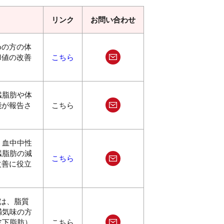
リンク
お問い合わせ
めの方の体
I値の改善
こちら
。
この
商品
につ
臓脂肪や体
いて
能が報告さ
こちら
問い
この
合わ
商品
せ
につ
、血中中性
いて
臓脂肪の減
こちら
問い
改善に役立
合わ
この
せ
商品
につ
には、脂質
いて
満気味の方
問い
皮下脂肪）
こちら
合わ