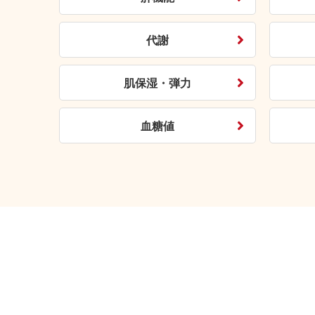
代謝
肌保湿・弾力
血糖値