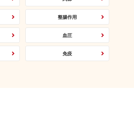
整腸作用
血圧
免疫