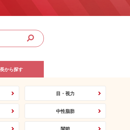
長から
探す
目・視力
中性脂肪
関節