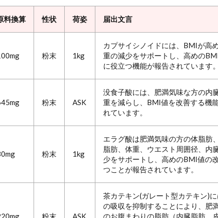
原料換算
性状
荷姿
届出文言
カプサイシノイドには、BMIが高
100mg
粉末
1kg
重の減少をサポートし、高めのBM
に役立つ機能が報告されています
没食子酸には、肥満気味な方の内
645mg
粉末
ASK
重を減らし、BMI値を改善する機
れています。
エラグ酸は肥満気味の方の体脂肪
脂肪、体重、ウエスト周囲径、内
30mg
粉末
1kg
少をサポートし、高めのBMI値の
つことが報告されています。
茶カテキン(ガレート型カテキン)
の吸収を抑制することにより、肥
220mg
粉末
ASK
のお腹まわりの脂肪（内臓脂肪、