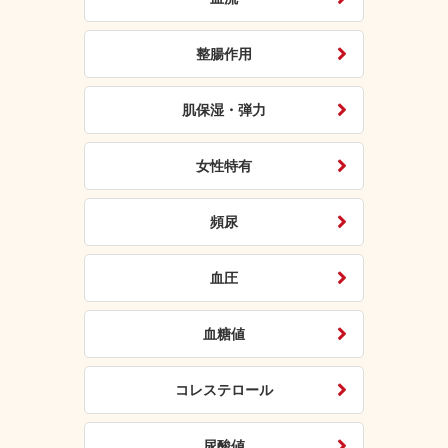
整腸作用
肌保湿・弾力
女性特有
頻尿
血圧
血糖値
コレステロール
尿酸値