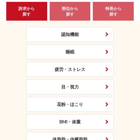
訴求から
部位から
特長から
探す
探す
探す
認知機能
睡眠
疲労・ストレス
目・視力
花粉・ほこり
BMI・体重
体脂肪・内臓脂肪